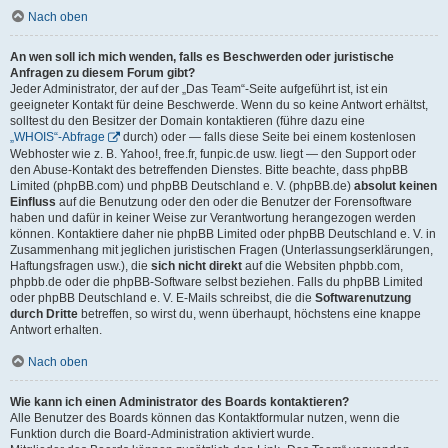
Nach oben
An wen soll ich mich wenden, falls es Beschwerden oder juristische
Anfragen zu diesem Forum gibt?
Jeder Administrator, der auf der „Das Team“-Seite aufgeführt ist, ist ein
geeigneter Kontakt für deine Beschwerde. Wenn du so keine Antwort erhältst,
solltest du den Besitzer der Domain kontaktieren (führe dazu eine
„WHOIS“-Abfrage
durch) oder — falls diese Seite bei einem kostenlosen
Webhoster wie z. B. Yahoo!, free.fr, funpic.de usw. liegt — den Support oder
den Abuse-Kontakt des betreffenden Dienstes. Bitte beachte, dass phpBB
Limited (phpBB.com) und phpBB Deutschland e. V. (phpBB.de)
absolut keinen
Einfluss
auf die Benutzung oder den oder die Benutzer der Forensoftware
haben und dafür in keiner Weise zur Verantwortung herangezogen werden
können. Kontaktiere daher nie phpBB Limited oder phpBB Deutschland e. V. in
Zusammenhang mit jeglichen juristischen Fragen (Unterlassungserklärungen,
Haftungsfragen usw.), die
sich nicht direkt
auf die Websiten phpbb.com,
phpbb.de oder die phpBB-Software selbst beziehen. Falls du phpBB Limited
oder phpBB Deutschland e. V. E-Mails schreibst, die die
Softwarenutzung
durch Dritte
betreffen, so wirst du, wenn überhaupt, höchstens eine knappe
Antwort erhalten.
Nach oben
Wie kann ich einen Administrator des Boards kontaktieren?
Alle Benutzer des Boards können das Kontaktformular nutzen, wenn die
Funktion durch die Board-Administration aktiviert wurde.