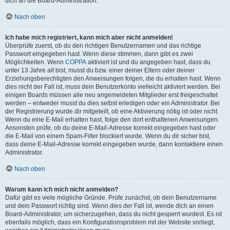
dich an die Board-Administration.
Nach oben
Ich habe mich registriert, kann mich aber nicht anmelden!
Überprüfe zuerst, ob du den richtigen Benutzernamen und das richtige
Passwort eingegeben hast. Wenn diese stimmen, dann gibt es zwei
Möglichkeiten. Wenn
COPPA
aktiviert ist und du angegeben hast, dass du
unter 13 Jahre alt bist, musst du bzw. einer deiner Eltern oder deiner
Erziehungsberechtigten den Anweisungen folgen, die du erhalten hast. Wenn
dies nicht der Fall ist, muss dein Benutzerkonto vielleicht aktiviert werden. Bei
einigen Boards müssen alle neu angemeldeten Mitglieder erst freigeschaltet
werden – entweder musst du dies selbst erledigen oder ein Administrator. Bei
der Registrierung wurde dir mitgeteilt, ob eine Aktivierung nötig ist oder nicht.
Wenn du eine E-Mail erhalten hast, folge den dort enthaltenen Anweisungen.
Ansonsten prüfe, ob du deine E-Mail-Adresse korrekt eingegeben hast oder
die E-Mail von einem Spam-Filter blockiert wurde. Wenn du dir sicher bist,
dass deine E-Mail-Adresse korrekt eingegeben wurde, dann kontaktiere einen
Administrator.
Nach oben
Warum kann ich mich nicht anmelden?
Dafür gibt es viele mögliche Gründe. Prüfe zunächst, ob dein Benutzername
und dein Passwort richtig sind. Wenn dies der Fall ist, wende dich an einen
Board-Administrator, um sicherzugehen, dass du nicht gesperrt wurdest. Es ist
ebenfalls möglich, dass ein Konfigurationsproblem mit der Website vorliegt,