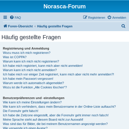
Norasca-Forum
FAQ
Registrieren
Anmelden
S
Foren-Übersicht
Häufig gestellte Fragen
u
Häufig gestellte Fragen
c
h
Registrierung und Anmeldung
Wozu muss ich mich registrieren?
e
Was ist COPPA?
Warum kann ich mich nicht registrieren?
Ich habe mich registriert, kann mich aber nicht anmelden!
Warum kann ich mich nicht anmelden?
Ich habe mich vor einiger Zeit registriert, kann mich aber nicht mehr anmelden?!
Ich habe mein Passwort vergessen!
Warum werde ich automatisch abgemeldet?
Wozu ist die Funktion „Alle Cookies löschen“?
Benutzerpräferenzen und -einstellungen
Wie kann ich meine Einstellungen ändern?
Wie kann ich verhindern, dass mein Benutzername in der Online-Liste auftaucht?
Die Forenuhr geht falsch!
Ich habe die Zeitzone eingestellt, aber die Forenuhr geht immer noch falsch!
Meine Sprache steht auf diesem Board nicht zur Auswahl!
Was sind das für Bilder, die bei meinem Benutzernamen angezeigt werden?
Wie verwende ich einen Avatar?