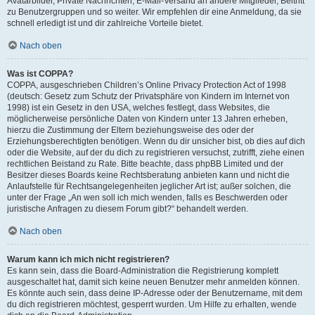
Avatarbilder, Private Nachrichten, E-Mail-Versand an andere Mitglieder, Beitritt
zu Benutzergruppen und so weiter. Wir empfehlen dir eine Anmeldung, da sie
schnell erledigt ist und dir zahlreiche Vorteile bietet.
Nach oben
Was ist COPPA?
COPPA, ausgeschrieben Children’s Online Privacy Protection Act of 1998
(deutsch: Gesetz zum Schutz der Privatsphäre von Kindern im Internet von
1998) ist ein Gesetz in den USA, welches festlegt, dass Websites, die
möglicherweise persönliche Daten von Kindern unter 13 Jahren erheben,
hierzu die Zustimmung der Eltern beziehungsweise des oder der
Erziehungsberechtigten benötigen. Wenn du dir unsicher bist, ob dies auf dich
oder die Website, auf der du dich zu registrieren versuchst, zutrifft, ziehe einen
rechtlichen Beistand zu Rate. Bitte beachte, dass phpBB Limited und der
Besitzer dieses Boards keine Rechtsberatung anbieten kann und nicht die
Anlaufstelle für Rechtsangelegenheiten jeglicher Art ist; außer solchen, die
unter der Frage „An wen soll ich mich wenden, falls es Beschwerden oder
juristische Anfragen zu diesem Forum gibt?“ behandelt werden.
Nach oben
Warum kann ich mich nicht registrieren?
Es kann sein, dass die Board-Administration die Registrierung komplett
ausgeschaltet hat, damit sich keine neuen Benutzer mehr anmelden können.
Es könnte auch sein, dass deine IP-Adresse oder der Benutzername, mit dem
du dich registrieren möchtest, gesperrt wurden. Um Hilfe zu erhalten, wende