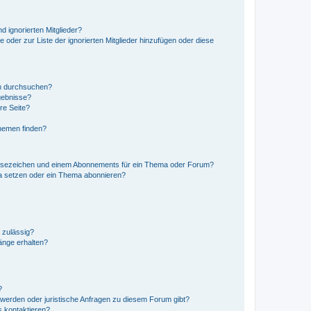
d ignorierten Mitglieder?
e oder zur Liste der ignorierten Mitglieder hinzufügen oder diese
en durchsuchen?
gebnisse?
re Seite?
hemen finden?
esezeichen und einem Abonnements für ein Thema oder Forum?
a setzen oder ein Thema abonnieren?
 zulässig?
hänge erhalten?
?
hwerden oder juristische Anfragen zu diesem Forum gibt?
s kontaktieren?