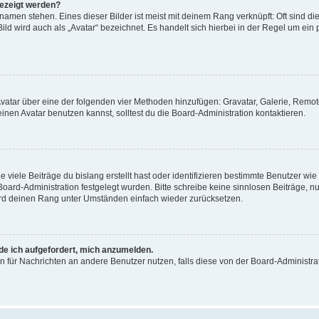
gezeigt werden?
amen stehen. Eines dieser Bilder ist meist mit deinem Rang verknüpft: Oft sind di
ld wird auch als „Avatar“ bezeichnet. Es handelt sich hierbei in der Regel um ein
 Avatar über eine der folgenden vier Methoden hinzufügen: Gravatar, Galerie, Rem
en Avatar benutzen kannst, solltest du die Board-Administration kontaktieren.
viele Beiträge du bislang erstellt hast oder identifizieren bestimmte Benutzer w
 Board-Administration festgelegt wurden. Bitte schreibe keine sinnlosen Beiträge
wird deinen Rang unter Umständen einfach wieder zurücksetzen.
rde ich aufgefordert, mich anzumelden.
ion für Nachrichten an andere Benutzer nutzen, falls diese von der Board-Administ