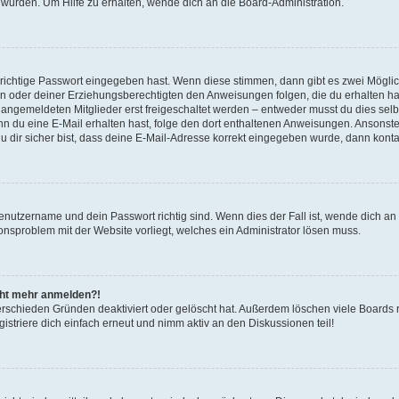
 wurden. Um Hilfe zu erhalten, wende dich an die Board-Administration.
 richtige Passwort eingegeben hast. Wenn diese stimmen, dann gibt es zwei Mögl
tern oder deiner Erziehungsberechtigten den Anweisungen folgen, die du erhalten ha
u angemeldeten Mitglieder erst freigeschaltet werden – entweder musst du dies selbs
. Wenn du eine E-Mail erhalten hast, folge den dort enthaltenen Anweisungen. Ansons
 dir sicher bist, dass deine E-Mail-Adresse korrekt eingegeben wurde, dann kontak
Benutzername und dein Passwort richtig sind. Wenn dies der Fall ist, wende dich a
ionsproblem mit der Website vorliegt, welches ein Administrator lösen muss.
icht mehr anmelden?!
erschieden Gründen deaktiviert oder gelöscht hat. Außerdem löschen viele Boards r
triere dich einfach erneut und nimm aktiv an den Diskussionen teil!