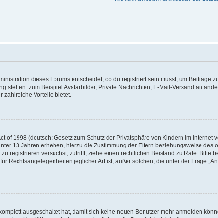
istration dieses Forums entscheidet, ob du registriert sein musst, um Beiträge zu s
ung stehen: zum Beispiel Avatarbilder, Private Nachrichten, E-Mail-Versand an ander
 zahlreiche Vorteile bietet.
t of 1998 (deutsch: Gesetz zum Schutz der Privatsphäre von Kindern im Internet vo
unter 13 Jahren erheben, hierzu die Zustimmung der Eltern beziehungsweise des o
h zu registrieren versuchst, zutrifft, ziehe einen rechtlichen Beistand zu Rate. Bit
für Rechtsangelegenheiten jeglicher Art ist; außer solchen, die unter der Frage „
.
g komplett ausgeschaltet hat, damit sich keine neuen Benutzer mehr anmelden könn