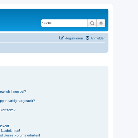
Suche
Erweiterte Suche
Registrieren
Anmelden
ete ich ihnen bei?
en farbig dargestellt?
tartseite?
icken!
 Nachrichten!
ed dieses Forums erhalten!