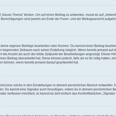
„Neues Thema“ klicken. Um auf einen Beitrag zu antworten, musst du auf „Antworte
e Berechtigungen sind jeweils am Ende der Foren- und der Beitragsansicht aufgeliste
r deine eigenen Beiträge bearbeiten oder löschen. Du kannst einen Beitrag bearbe
inen begrenzten Zeitraum nach seiner Erstellung möglich. Wenn bereits jemand auf de
 die Anzahl als auch der letzte Zeitpunkt der Bearbeitungen angezeigt. Dieser Hi
en Beitrag überarbeitet hat. Diese können jedoch, falls sie es für nötig halten, ei
hen können, wenn bereits jemand darauf geantwortet hat.
st eine solche in den Einstellungen in deinem persönlichen Bereich entwerfen. Na
eren. Du kannst eine Signatur auch hinzufügen, indem du in deinem persönlichen 
atur verfassen möchtest, so kannst du dort einfach das Kontrollkästchen „Signatu