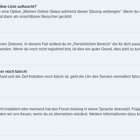
ine-Liste auftaucht?
n eine Option „Meinen Online-Status während dieser Sitzung verbergen“. Wenn du d
st dann als unsichtbarer Besucher gezählt.
en Zeitzone. In diesem Fall solltest du im „Persönlichen Bereich“ die für dich passe
den. Wenn du noch nicht registriert bist, ist dies ein guter Grund, dies jetzt zu tun
mer noch falsch!
t hast und die Zeit trotzdem noch falsch ist, geht die Uhr des Servers vermutlich fal
t installiert oder niemand hat das Forum bislang in deine Sprache übersetzt. Frag
, würden wir uns freuen, wenn du es übersetzen würdest. Weitere Informationen dazu