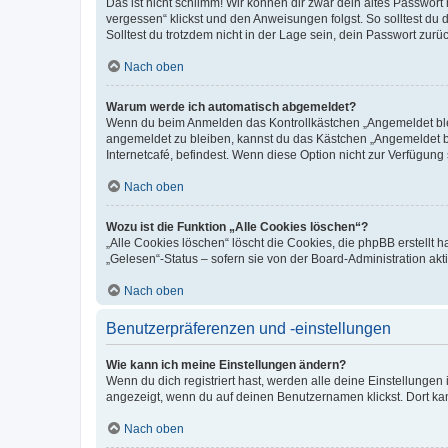
Das ist nicht schlimm! Wir können dir zwar dein altes Passwort
vergessen“ klickst und den Anweisungen folgst. So solltest du
Solltest du trotzdem nicht in der Lage sein, dein Passwort zur
Nach oben
Warum werde ich automatisch abgemeldet?
Wenn du beim Anmelden das Kontrollkästchen „Angemeldet bleib
angemeldet zu bleiben, kannst du das Kästchen „Angemeldet b
Internetcafé, befindest. Wenn diese Option nicht zur Verfügung
Nach oben
Wozu ist die Funktion „Alle Cookies löschen“?
„Alle Cookies löschen“ löscht die Cookies, die phpBB erstellt
„Gelesen“-Status – sofern sie von der Board-Administration ak
Nach oben
Benutzerpräferenzen und -einstellungen
Wie kann ich meine Einstellungen ändern?
Wenn du dich registriert hast, werden alle deine Einstellunge
angezeigt, wenn du auf deinen Benutzernamen klickst. Dort kan
Nach oben