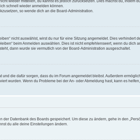
 nicht wieder mitteilen, du kannst es jedoch zurücksetzen. Dies machst du, indem 
 dich schnell wieder anmelden können.
ückzusetzen, so wende dich an die Board-Administration.
en“ nicht auswählst, wirst du nur für eine Sitzung angemeldet. Dies verhindert 
leiben“ beim Anmelden auswählen. Dies ist nicht empfehlenswert, wenn du dich an
 steht, dann wurde sie vermutlich von der Board-Administration ausgeschaltet.
 hat und die dafür sorgen, dass du im Forum angemeldet bleibst. Außerdem ermögli
tiviert wurden. Wenn du Probleme bei der An- oder Abmeldung hast, kann es helfen
n in der Datenbank des Boards gespeichert. Um diese zu ändern, gehe in den „Persö
nst du alle deine Einstellungen ändern.