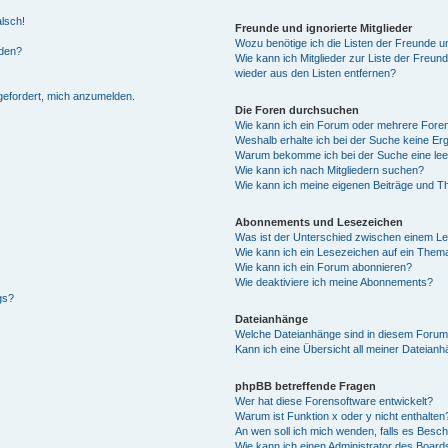
alsch!
Freunde und ignorierte Mitglieder
Wozu benötige ich die Listen der Freunde un
rden?
Wie kann ich Mitglieder zur Liste der Freund
wieder aus den Listen entfernen?
fgefordert, mich anzumelden.
Die Foren durchsuchen
Wie kann ich ein Forum oder mehrere For
Weshalb erhalte ich bei der Suche keine Er
Warum bekomme ich bei der Suche eine lee
Wie kann ich nach Mitgliedern suchen?
Wie kann ich meine eigenen Beiträge und T
Abonnements und Lesezeichen
Was ist der Unterschied zwischen einem L
Wie kann ich ein Lesezeichen auf ein Them
Wie kann ich ein Forum abonnieren?
Wie deaktiviere ich meine Abonnements?
gs?
Dateianhänge
Welche Dateianhänge sind in diesem Forum
Kann ich eine Übersicht all meiner Dateian
phpBB betreffende Fragen
Wer hat diese Forensoftware entwickelt?
Warum ist Funktion x oder y nicht enthalten
An wen soll ich mich wenden, falls es Besc
Wie kann ich einen Administrator des Board