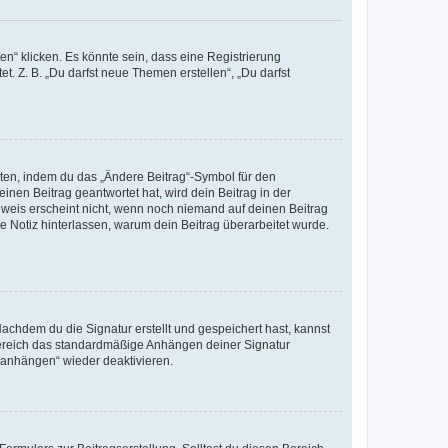
n“ klicken. Es könnte sein, dass eine Registrierung
t. Z. B. „Du darfst neue Themen erstellen“, „Du darfst
iten, indem du das „Ändere Beitrag“-Symbol für den
inen Beitrag geantwortet hat, wird dein Beitrag in der
nweis erscheint nicht, wenn noch niemand auf deinen Beitrag
ne Notiz hinterlassen, warum dein Beitrag überarbeitet wurde.
chdem du die Signatur erstellt und gespeichert hast, kannst
Bereich das standardmäßige Anhängen deiner Signatur
r anhängen“ wieder deaktivieren.