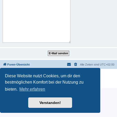
Foren-Übersicht
Alle Zeiten sind
UTC+02:00
Powered by
phpBB
® Forum Software © phpBB Limited
Diese Website nutzt Cookies, um dir den
Deutsche Übersetzung durch
phpBB.de
bestmöglichen Komfort bei der Nutzung zu
Datenschutz
|
Nutzungsbedingungen
bieten.
Mehr erfahren
Verstanden!