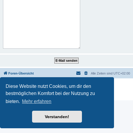
Foren-Übersicht
Alle Zeiten sind
UTC+02:00
Powered by
phpBB
® Forum Software © phpBB Limited
Diese Website nutzt Cookies, um dir den
Deutsche Übersetzung durch
phpBB.de
bestmöglichen Komfort bei der Nutzung zu
Datenschutz
|
Nutzungsbedingungen
bieten.
Mehr erfahren
Verstanden!