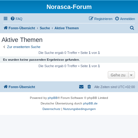
Norasca-Forum
FAQ
Registrieren
Anmelden
S
Foren-Übersicht
Suche
Aktive Themen
u
Aktive Themen
c
Zur erweiterten Suche
h
Die Suche ergab 0 Treffer • Seite
1
von
1
e
Es wurden keine passenden Ergebnisse gefunden.
Die Suche ergab 0 Treffer • Seite
1
von
1
Gehe zu
Foren-Übersicht
Alle Zeiten sind
UTC+02:00
Powered by
phpBB
® Forum Software © phpBB Limited
Deutsche Übersetzung durch
phpBB.de
Datenschutz
|
Nutzungsbedingungen