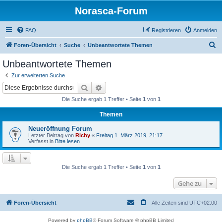
Norasca-Forum
FAQ
Registrieren
Anmelden
S
Foren-Übersicht
Suche
Unbeantwortete Themen
u
Unbeantwortete Themen
c
Zur erweiterten Suche
h
Suche
Erweiterte Suche
e
Die Suche ergab 1 Treffer • Seite
1
von
1
Themen
Neueröffnung Forum
Letzter Beitrag von
Richy
«
Freitag 1. März 2019, 21:17
Verfasst in
Bitte lesen
Die Suche ergab 1 Treffer • Seite
1
von
1
Gehe zu
Foren-Übersicht
Alle Zeiten sind
UTC+02:00
Powered by
phpBB
® Forum Software © phpBB Limited