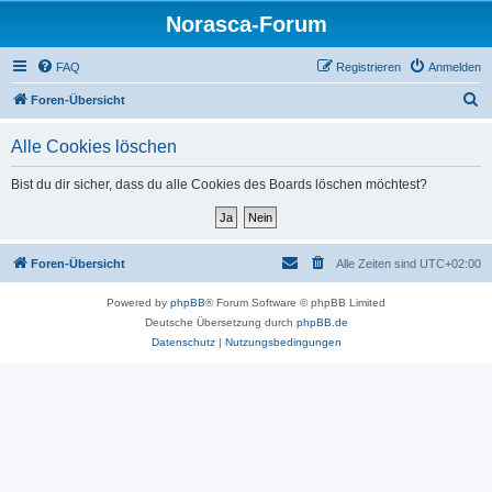
Norasca-Forum
FAQ
Registrieren
Anmelden
S
Foren-Übersicht
u
Alle Cookies löschen
c
h
Bist du dir sicher, dass du alle Cookies des Boards löschen möchtest?
e
Foren-Übersicht
Alle Zeiten sind
UTC+02:00
Powered by
phpBB
® Forum Software © phpBB Limited
Deutsche Übersetzung durch
phpBB.de
Datenschutz
|
Nutzungsbedingungen