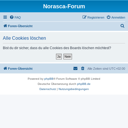
Norasca-Forum
FAQ
Registrieren
Anmelden
S
Foren-Übersicht
u
Alle Cookies löschen
c
h
Bist du dir sicher, dass du alle Cookies des Boards löschen möchtest?
e
Foren-Übersicht
Alle Zeiten sind
UTC+02:00
Powered by
phpBB
® Forum Software © phpBB Limited
Deutsche Übersetzung durch
phpBB.de
Datenschutz
|
Nutzungsbedingungen