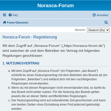
Norasca-Forum
FAQ
Anmelden
S
Foren-Übersicht
u
Sprache:
c
Norasca-Forum - Registrierung
h
Mit dem Zugriff auf „Norasca-Forum“ („https://norasca-forum.de“)
e
wird zwischen dir und dem Betreiber ein Vertrag mit folgenden
Regelungen geschlossen:
1. NUTZUNGSVERTRAG
Mit dem Zugriff auf „Norasca-Forum“ (im Folgenden „das Board“)
schließt du einen Nutzungsvertrag mit dem Betreiber des Boards ab (im
Folgenden „Betreiber“) und erklärst dich mit den nachfolgenden
Regelungen einverstanden.
Wenn du mit diesen Regelungen nicht einverstanden bist, so darfst du
das Board nicht weiter nutzen. Für die Nutzung des Boards gelten
jeweils die an dieser Stelle veröffentlichten Regelungen.
Der Nutzungsvertrag wird auf unbestimmte Zeit geschlossen und kann
von beiden Seiten ohne Einhaltung einer Frist jederzeit gekündigt
werden.