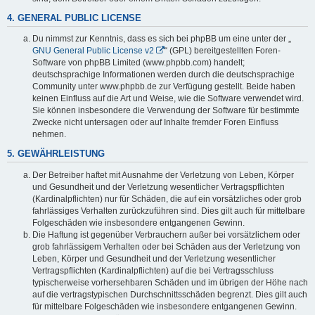
4. GENERAL PUBLIC LICENSE
Du nimmst zur Kenntnis, dass es sich bei phpBB um eine unter der „
GNU General Public License v2
“ (GPL) bereitgestellten Foren-
Software von phpBB Limited (www.phpbb.com) handelt;
deutschsprachige Informationen werden durch die deutschsprachige
Community unter www.phpbb.de zur Verfügung gestellt. Beide haben
keinen Einfluss auf die Art und Weise, wie die Software verwendet wird.
Sie können insbesondere die Verwendung der Software für bestimmte
Zwecke nicht untersagen oder auf Inhalte fremder Foren Einfluss
nehmen.
5. GEWÄHRLEISTUNG
Der Betreiber haftet mit Ausnahme der Verletzung von Leben, Körper
und Gesundheit und der Verletzung wesentlicher Vertragspflichten
(Kardinalpflichten) nur für Schäden, die auf ein vorsätzliches oder grob
fahrlässiges Verhalten zurückzuführen sind. Dies gilt auch für mittelbare
Folgeschäden wie insbesondere entgangenen Gewinn.
Die Haftung ist gegenüber Verbrauchern außer bei vorsätzlichem oder
grob fahrlässigem Verhalten oder bei Schäden aus der Verletzung von
Leben, Körper und Gesundheit und der Verletzung wesentlicher
Vertragspflichten (Kardinalpflichten) auf die bei Vertragsschluss
typischerweise vorhersehbaren Schäden und im übrigen der Höhe nach
auf die vertragstypischen Durchschnittsschäden begrenzt. Dies gilt auch
für mittelbare Folgeschäden wie insbesondere entgangenen Gewinn.