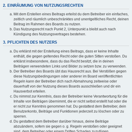
2. EINRÄUMUNG VON NUTZUNGSRECHTEN
Mit dem Erstellen eines Beitrags erteilst du dem Betreiber ein einfaches,
zeitlich und räumlich unbeschränktes und unentgeltliches Recht, deinen
Beitrag im Rahmen des Boards zu nutzen.
Das Nutzungsrecht nach Punkt 2, Unterpunkt a bleibt auch nach
Kündigung des Nutzungsvertrages bestehen.
3. PFLICHTEN DES NUTZERS
Du erklärst mit der Erstellung eines Beitrags, dass er keine Inhalte
enthält, die gegen geltendes Recht oder die guten Sitten verstoßen. Du
erklärst insbesondere, dass du das Recht besitzt, die in deinen
Beiträgen verwendeten Links und Bilder zu setzen bzw. zu verwenden.
Der Betreiber des Boards übt das Hausrecht aus. Bei Verstößen gegen
diese Nutzungsbedingungen oder anderer im Board veröffentlichten
Regeln kann der Betreiber dich nach Abmahnung zeitweise oder
dauerhaft von der Nutzung dieses Boards ausschließen und dir ein
Hausverbot erteilen.
Du nimmst zur Kenntnis, dass der Betreiber keine Verantwortung für die
Inhalte von Beiträgen übernimmt, die er nicht selbst erstellt hat oder die
er nicht zur Kenntnis genommen hat. Du gestattest dem Betreiber, dein
Benutzerkonto, Beiträge und Funktionen jederzeit zu löschen oder zu
sperren.
Du gestattest dem Betreiber darüber hinaus, deine Beiträge
abzuändern, sofern sie gegen o. g. Regeln verstoßen oder geeignet
sind, dem Betreiber oder einem Dritten Schaden zuzufügen.