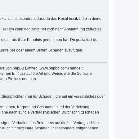
erklärst insbesondere, dass du das Recht besitzt, die in deinen
n Regeln kann der Betreiber dich nach Abmahnung zeitweise
er die er nicht zur Kenntnis genommen hat. Du gestattest dem
 Betreiber oder einem Dritten Schaden zuzufügen.
tware von phpBB Limited (www.phpbb.com) handelt;
inen Einfluss auf die Art und Weise, wie die Software
oren Einfluss nehmen.
inalpflichten) nur für Schäden, die auf ein vorsätzliches oder
von Leben, Körper und Gesundheit und der Verletzung
r Höhe nach auf die vertragstypischen Durchschnittsschäden
sigem Verhalten des Betreibers auf die bei Vertragsschluss
lt auch für mittelbare Schäden, insbesondere entgangenen