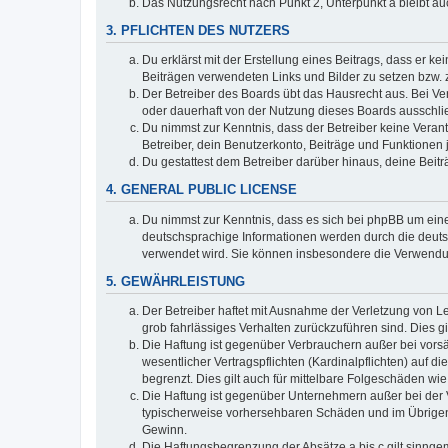
Das Nutzungsrecht nach Punkt 2, Unterpunkt a bleibt 
3. PFLICHTEN DES NUTZERS
Du erklärst mit der Erstellung eines Beitrags, dass er ke
Beiträgen verwendeten Links und Bilder zu setzen bzw.
Der Betreiber des Boards übt das Hausrecht aus. Bei V
oder dauerhaft von der Nutzung dieses Boards ausschlie
Du nimmst zur Kenntnis, dass der Betreiber keine Verantw
Betreiber, dein Benutzerkonto, Beiträge und Funktionen 
Du gestattest dem Betreiber darüber hinaus, deine Beit
4. GENERAL PUBLIC LICENSE
Du nimmst zur Kenntnis, dass es sich bei phpBB um eine
deutschsprachige Informationen werden durch die deuts
verwendet wird. Sie können insbesondere die Verwendun
5. GEWÄHRLEISTUNG
Der Betreiber haftet mit Ausnahme der Verletzung von Le
grob fahrlässiges Verhalten zurückzuführen sind. Dies 
Die Haftung ist gegenüber Verbrauchern außer bei vors
wesentlicher Vertragspflichten (Kardinalpflichten) auf
begrenzt. Dies gilt auch für mittelbare Folgeschäden 
Die Haftung ist gegenüber Unternehmern außer bei der V
typischerweise vorhersehbaren Schäden und im Übrigen 
Gewinn.
Die Haftungsbegrenzung der Absätze a bis c gilt sinnge