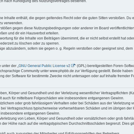
auch nach Kündigung des Nutzungsvertrages bestehen.
ine Inhalte enthält, die gegen geltendes Recht oder die guten Sitten verstoßen. Du 
 zu verwenden.
erstößen gegen diese Nutzungsbedingungen oder anderer im Board veröffentlichte
ßen und dir ein Hausverbot erteilen.
ortung für die Inhalte von Beiträgen übernimmt, die er nicht selbst erstellt hat od
jederzeit zu löschen oder zu sperren.
räge abzuändern, sofern sie gegen o. g. Regeln verstoßen oder geeignet sind, dem
 unter der „
GNU General Public License v2
“ (GPL) bereitgestellten Foren-Sof
chsprachige Community unter www.phpbb.de zur Verfügung gestellt. Beide haben ke
g der Software für bestimmte Zwecke nicht untersagen oder auf Inhalte fremder F
ben, Körper und Gesundheit und der Verletzung wesentlicher Vertragspflichten (Kard
gilt auch für mittelbare Folgeschäden wie insbesondere entgangenen Gewinn.
ätzlichem oder grob fahrlässigem Verhalten oder bei Schäden aus der Verletzung 
 die bei Vertragsschluss typischerweise vorhersehbaren Schäden und im übrigen de
wie insbesondere entgangenen Gewinn.
erletzung von Leben, Körper und Gesundheit oder vorsätzlichem oder grob fahrläs
der Höhe nach auf die vertragstypischen Durchschnittsschäden begrenzt. Dies gi
mäß auch zugunsten der Mitarbeiter und Erfüllungsgehilfen des Betreibers.