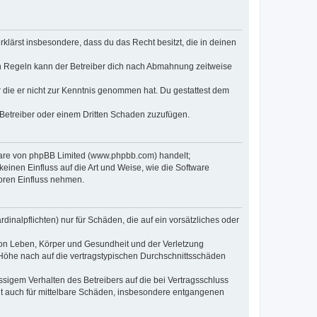
erklärst insbesondere, dass du das Recht besitzt, die in deinen
n Regeln kann der Betreiber dich nach Abmahnung zeitweise
er die er nicht zur Kenntnis genommen hat. Du gestattest dem
 Betreiber oder einem Dritten Schaden zuzufügen.
tware von phpBB Limited (www.phpbb.com) handelt;
inen Einfluss auf die Art und Weise, wie die Software
oren Einfluss nehmen.
inalpflichten) nur für Schäden, die auf ein vorsätzliches oder
von Leben, Körper und Gesundheit und der Verletzung
r Höhe nach auf die vertragstypischen Durchschnittsschäden
sigem Verhalten des Betreibers auf die bei Vertragsschluss
lt auch für mittelbare Schäden, insbesondere entgangenen