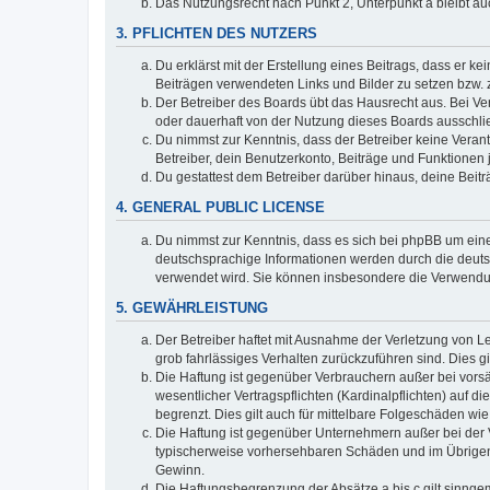
Das Nutzungsrecht nach Punkt 2, Unterpunkt a bleibt 
3. PFLICHTEN DES NUTZERS
Du erklärst mit der Erstellung eines Beitrags, dass er ke
Beiträgen verwendeten Links und Bilder zu setzen bzw.
Der Betreiber des Boards übt das Hausrecht aus. Bei V
oder dauerhaft von der Nutzung dieses Boards ausschlie
Du nimmst zur Kenntnis, dass der Betreiber keine Verantw
Betreiber, dein Benutzerkonto, Beiträge und Funktionen 
Du gestattest dem Betreiber darüber hinaus, deine Beit
4. GENERAL PUBLIC LICENSE
Du nimmst zur Kenntnis, dass es sich bei phpBB um eine
deutschsprachige Informationen werden durch die deuts
verwendet wird. Sie können insbesondere die Verwendun
5. GEWÄHRLEISTUNG
Der Betreiber haftet mit Ausnahme der Verletzung von Le
grob fahrlässiges Verhalten zurückzuführen sind. Dies 
Die Haftung ist gegenüber Verbrauchern außer bei vors
wesentlicher Vertragspflichten (Kardinalpflichten) auf
begrenzt. Dies gilt auch für mittelbare Folgeschäden 
Die Haftung ist gegenüber Unternehmern außer bei der V
typischerweise vorhersehbaren Schäden und im Übrigen 
Gewinn.
Die Haftungsbegrenzung der Absätze a bis c gilt sinnge