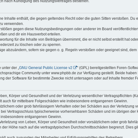
auch nach Kündigung des Nutzungsvertrages bestehen.
ine Inhalte enthält, die gegen geltendes Recht oder die guten Sitten verstoßen. Du 
 zu verwenden.
erstößen gegen diese Nutzungsbedingungen oder anderer im Board veröffentlichte
ßen und dir ein Hausverbot erteilen.
ortung für die Inhalte von Beiträgen übernimmt, die er nicht selbst erstellt hat od
jederzeit zu löschen oder zu sperren.
räge abzuändern, sofern sie gegen o. g. Regeln verstoßen oder geeignet sind, dem
 unter der „
GNU General Public License v2
“ (GPL) bereitgestellten Foren-Sof
chsprachige Community unter www.phpbb.de zur Verfügung gestellt. Beide haben ke
g der Software für bestimmte Zwecke nicht untersagen oder auf Inhalte fremder F
ben, Körper und Gesundheit und der Verletzung wesentlicher Vertragspflichten (Kard
gilt auch für mittelbare Folgeschäden wie insbesondere entgangenen Gewinn.
ätzlichem oder grob fahrlässigem Verhalten oder bei Schäden aus der Verletzung 
 die bei Vertragsschluss typischerweise vorhersehbaren Schäden und im übrigen de
wie insbesondere entgangenen Gewinn.
erletzung von Leben, Körper und Gesundheit oder vorsätzlichem oder grob fahrläs
der Höhe nach auf die vertragstypischen Durchschnittsschäden begrenzt. Dies gi
mäß auch zugunsten der Mitarbeiter und Erfüllungsgehilfen des Betreibers.