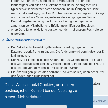
Leben, Körper und Gesundheit oder vorsätzlichem oder grob
fahrlässigem Verhalten des Betreibers auf die bei Vertragsschluss
typischerweise vorhersehbaren Schäden und im Übrigen der Höhe
nach auf die vertragstypischen Durchschnittsschäden begrenzt. Dies gilt
auch für mittelbare Schäden, insbesondere entgangenen Gewinn.
Die Haftungsbegrenzung der Absätze a bis c gilt sinngemäß auch
zugunsten der Mitarbeiter und Erfüllungsgehilfen des Betreibers.
Ansprüche für eine Haftung aus zwingendem nationalem Recht bleiben
unberührt.
6. ÄNDERUNGSVORBEHALT
Der Betreiber ist berechtigt, die Nutzungsbedingungen und die
Datenschutzerklärung zu ändern. Die Änderung wird dem Nutzer per E-
Mail mitgeteilt.
Der Nutzer ist berechtigt, den Änderungen zu widersprechen. Im Falle
des Widerspruchs erlischt das zwischen dem Betreiber und dem Nutzer
bestehende Vertragsverhältnis mit sofortiger Wirkung.
Die Änderungen gelten als anerkannt und verbindlich, wenn der Nutzer
den Änderungen zugestimmt hat.
Informationen über den Umgang mit deinen persönlichen Daten
Diese Website nutzt Cookies, um dir den
sind in der Datenschutzerklärung enthalten.
bestmöglichen Komfort bei der Nutzung zu
bieten.
Mehr erfahren
Foren-Übersicht
Alle Zeiten sind
UTC+02:00