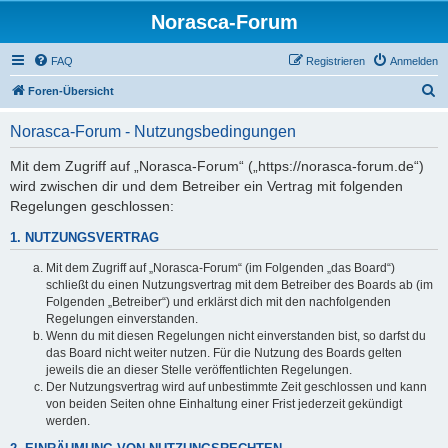
Norasca-Forum
FAQ
Registrieren
Anmelden
S
Foren-Übersicht
u
Norasca-Forum - Nutzungsbedingungen
c
h
Mit dem Zugriff auf „Norasca-Forum“ („https://norasca-forum.de“)
wird zwischen dir und dem Betreiber ein Vertrag mit folgenden
e
Regelungen geschlossen:
1. NUTZUNGSVERTRAG
Mit dem Zugriff auf „Norasca-Forum“ (im Folgenden „das Board“)
schließt du einen Nutzungsvertrag mit dem Betreiber des Boards ab (im
Folgenden „Betreiber“) und erklärst dich mit den nachfolgenden
Regelungen einverstanden.
Wenn du mit diesen Regelungen nicht einverstanden bist, so darfst du
das Board nicht weiter nutzen. Für die Nutzung des Boards gelten
jeweils die an dieser Stelle veröffentlichten Regelungen.
Der Nutzungsvertrag wird auf unbestimmte Zeit geschlossen und kann
von beiden Seiten ohne Einhaltung einer Frist jederzeit gekündigt
werden.