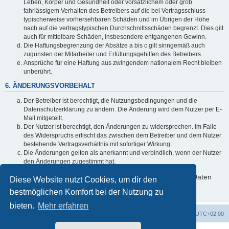
Leben, Körper und Gesundheit oder vorsätzlichem oder grob
fahrlässigem Verhalten des Betreibers auf die bei Vertragsschluss
typischerweise vorhersehbaren Schäden und im Übrigen der Höhe
nach auf die vertragstypischen Durchschnittsschäden begrenzt. Dies gilt
auch für mittelbare Schäden, insbesondere entgangenen Gewinn.
Die Haftungsbegrenzung der Absätze a bis c gilt sinngemäß auch
zugunsten der Mitarbeiter und Erfüllungsgehilfen des Betreibers.
Ansprüche für eine Haftung aus zwingendem nationalem Recht bleiben
unberührt.
6. ÄNDERUNGSVORBEHALT
Der Betreiber ist berechtigt, die Nutzungsbedingungen und die
Datenschutzerklärung zu ändern. Die Änderung wird dem Nutzer per E-
Mail mitgeteilt.
Der Nutzer ist berechtigt, den Änderungen zu widersprechen. Im Falle
des Widerspruchs erlischt das zwischen dem Betreiber und dem Nutzer
bestehende Vertragsverhältnis mit sofortiger Wirkung.
Die Änderungen gelten als anerkannt und verbindlich, wenn der Nutzer
den Änderungen zugestimmt hat.
Informationen über den Umgang mit deinen persönlichen Daten
Diese Website nutzt Cookies, um dir den
sind in der Datenschutzerklärung enthalten.
bestmöglichen Komfort bei der Nutzung zu
bieten.
Mehr erfahren
Foren-Übersicht
Alle Zeiten sind
UTC+02:00