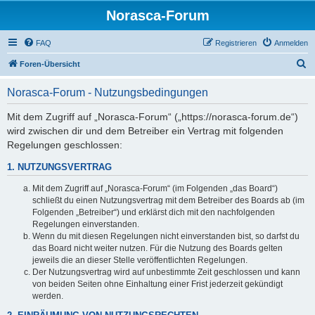
Norasca-Forum
FAQ
Registrieren
Anmelden
S
Foren-Übersicht
u
Norasca-Forum - Nutzungsbedingungen
c
h
Mit dem Zugriff auf „Norasca-Forum“ („https://norasca-forum.de“)
wird zwischen dir und dem Betreiber ein Vertrag mit folgenden
e
Regelungen geschlossen:
1. NUTZUNGSVERTRAG
Mit dem Zugriff auf „Norasca-Forum“ (im Folgenden „das Board“)
schließt du einen Nutzungsvertrag mit dem Betreiber des Boards ab (im
Folgenden „Betreiber“) und erklärst dich mit den nachfolgenden
Regelungen einverstanden.
Wenn du mit diesen Regelungen nicht einverstanden bist, so darfst du
das Board nicht weiter nutzen. Für die Nutzung des Boards gelten
jeweils die an dieser Stelle veröffentlichten Regelungen.
Der Nutzungsvertrag wird auf unbestimmte Zeit geschlossen und kann
von beiden Seiten ohne Einhaltung einer Frist jederzeit gekündigt
werden.