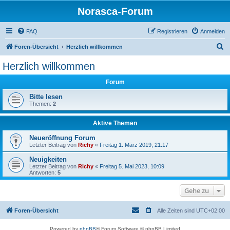
Norasca-Forum
FAQ
Registrieren
Anmelden
S
Foren-Übersicht
Herzlich willkommen
u
Herzlich willkommen
c
Forum
h
e
Bitte lesen
Themen:
2
Aktive Themen
Neueröffnung Forum
Letzter Beitrag von
Richy
«
Freitag 1. März 2019, 21:17
Neuigkeiten
Letzter Beitrag von
Richy
«
Freitag 5. Mai 2023, 10:09
Antworten:
5
Gehe zu
Foren-Übersicht
Alle Zeiten sind
UTC+02:00
Powered by
phpBB
® Forum Software © phpBB Limited